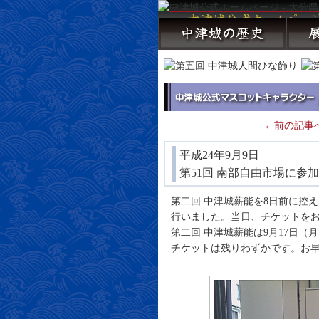
←前の記事
平成24年9月9日
第51回 南部自由市場に参加
第二回 中津城薪能を8日前に控
行いました。当日、チケットを
第二回 中津城薪能は9月17日（
チケットは残りわずかです。お